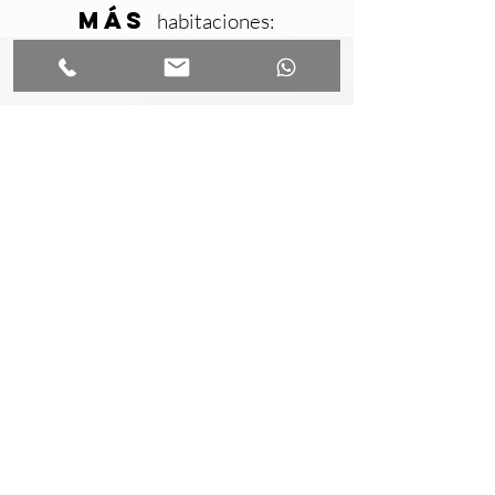
Más
habitaciones:
ROOM
Nº2
B&B HABITACIÓN DOBLE CON VISTA AL JARDÍN