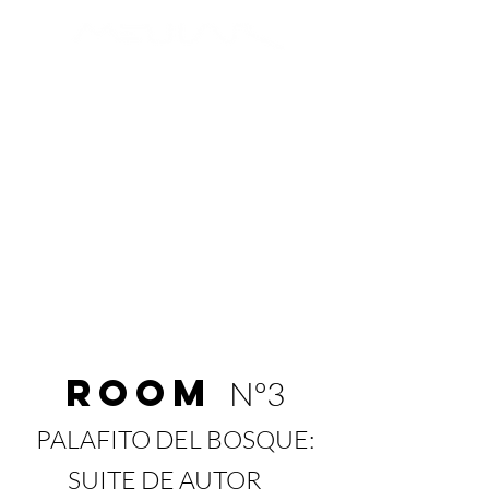
C H I L O É
LARES:
TERRENOS
B&B HOTEL
CASTRO
RESERVAR
HABITACIÓN
PARQUE
PUNTRA ANCUD
MASTER PLAN
DESGARGAR
Room
Nº3
PALAFITO DEL BOSQUE:
P
SUITE DE AUTOR