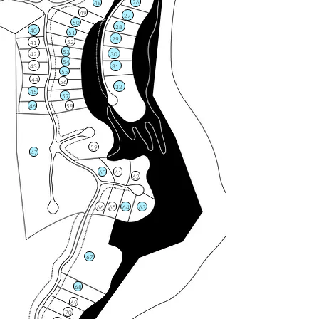
26
48
49
27
50
28
40
51
29
52
41
53
42
30
54
43
31
55
44
56
32
45
57
46
58
59
47
60
61
62
66
65
64
63
67
68
69
70