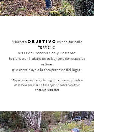
objetivo
"Nuestro
es habitar cada
TERRENO
o
"Lar de Conservación
y Descanso"
haciendo un trabajo de paisajismo
con especies
nativas,
que contribuya a la recuperación del lugar."
“El que nos encontremos tan a gusto en plena naturaleza
obedece a que ésta no tiene opinión sobre nosotros”
Friedrich Nietzsche